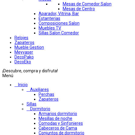
Mesas de Comedor Salon
Mesas de Centro
Aparador, Vitrina, Bar
Estanterias
Composiciones Salon
Muebles TV
Sillas Salon Comedor
Relojes
Zapateros
Mueble Gestion
Meyvaser
DecoPako
DecoEko
¡Descubre, compra y disfruta!
Menú
Inicio
Auxiliares
Perchas
Zapateros
Sillas
Dormitorio
Armarios dormitorio
Mesillas de noche
Comodas y Sinfonieres
Cabeceros de Cama
Conjuntos de dormitorio