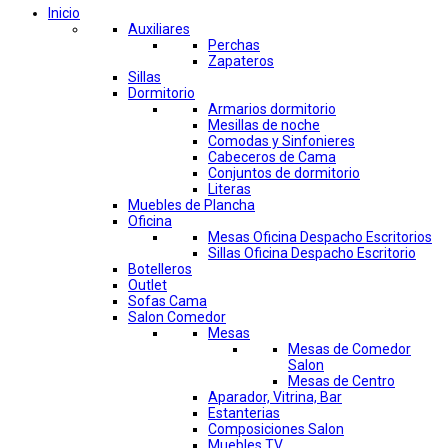
Inicio
Auxiliares
Perchas
Zapateros
Sillas
Dormitorio
Armarios dormitorio
Mesillas de noche
Comodas y Sinfonieres
Cabeceros de Cama
Conjuntos de dormitorio
Literas
Muebles de Plancha
Oficina
Mesas Oficina Despacho Escritorios
Sillas Oficina Despacho Escritorio
Botelleros
Outlet
Sofas Cama
Salon Comedor
Mesas
Mesas de Comedor
Salon
Mesas de Centro
Aparador, Vitrina, Bar
Estanterias
Composiciones Salon
Muebles TV