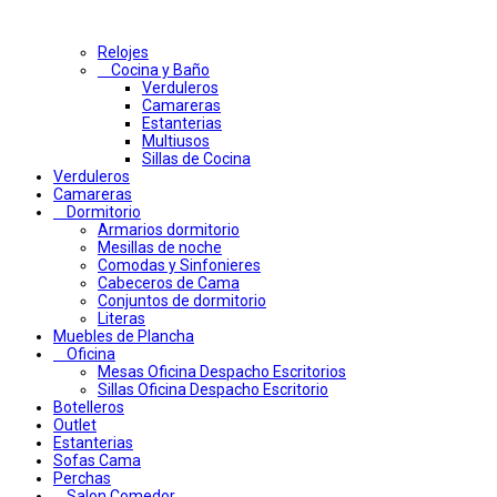
Relojes
Cocina y Baño
Verduleros
Camareras
Estanterias
Multiusos
Sillas de Cocina
Verduleros
Camareras
Dormitorio
Armarios dormitorio
Mesillas de noche
Comodas y Sinfonieres
Cabeceros de Cama
Conjuntos de dormitorio
Literas
Muebles de Plancha
Oficina
Mesas Oficina Despacho Escritorios
Sillas Oficina Despacho Escritorio
Botelleros
Outlet
Estanterias
Sofas Cama
Perchas
Salon Comedor