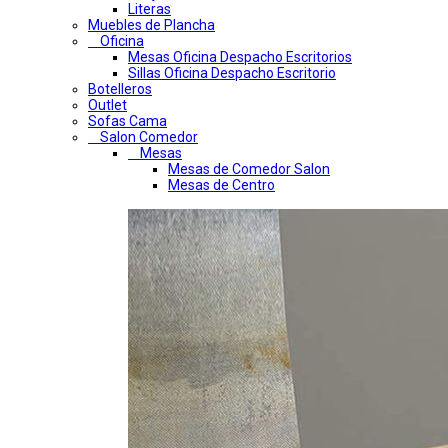
Literas
Muebles de Plancha
Oficina
Mesas Oficina Despacho Escritorios
Sillas Oficina Despacho Escritorio
Botelleros
Outlet
Sofas Cama
Salon Comedor
Mesas
Mesas de Comedor Salon
Mesas de Centro