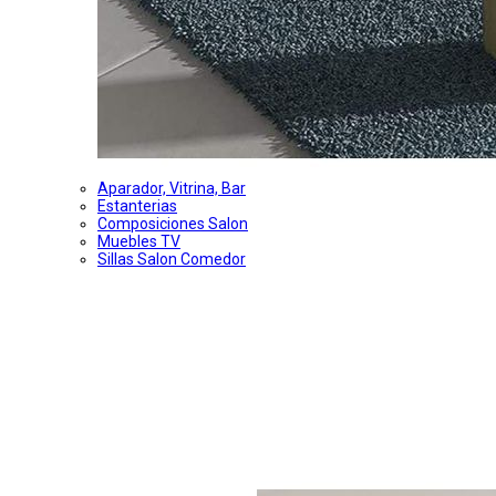
Aparador, Vitrina, Bar
Estanterias
Composiciones Salon
Muebles TV
Sillas Salon Comedor