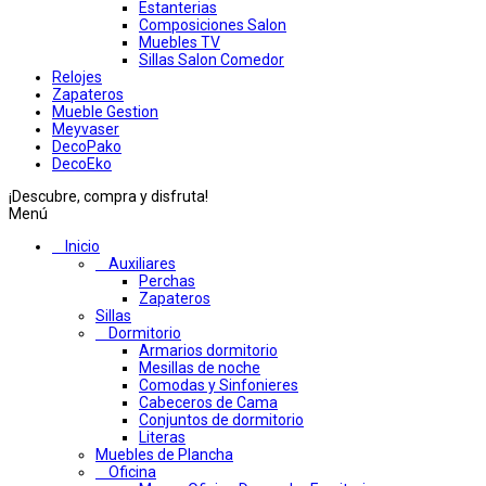
Estanterias
Composiciones Salon
Muebles TV
Sillas Salon Comedor
Relojes
Zapateros
Mueble Gestion
Meyvaser
DecoPako
DecoEko
¡Descubre, compra y disfruta!
Menú
Inicio
Auxiliares
Perchas
Zapateros
Sillas
Dormitorio
Armarios dormitorio
Mesillas de noche
Comodas y Sinfonieres
Cabeceros de Cama
Conjuntos de dormitorio
Literas
Muebles de Plancha
Oficina