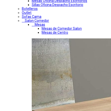
Mesas Oficina Despacho Escritorios
Sillas Oficina Despacho Escritorio
Botelleros
Outlet
Sofas Cama
Salon Comedor
Mesas
Mesas de Comedor Salon
Mesas de Centro