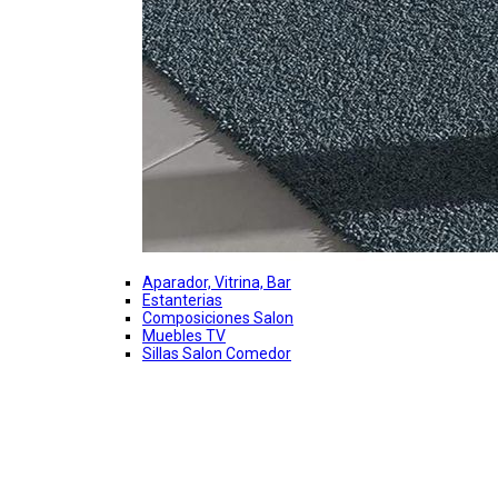
Aparador, Vitrina, Bar
Estanterias
Composiciones Salon
Muebles TV
Sillas Salon Comedor