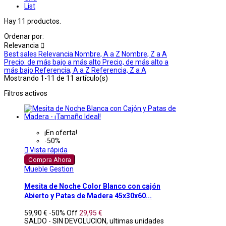
List
Hay 11 productos.
Ordenar por:
Relevancia

Best sales
Relevancia
Nombre, A a Z
Nombre, Z a A
Precio: de más bajo a más alto
Precio, de más alto a
más bajo
Referencia, A a Z
Referencia, Z a A
Mostrando 1-11 de 11 artículo(s)
Filtros activos
¡En oferta!
-50%

Vista rápida
Compra Ahora
Mueble Gestion
Mesita de Noche Color Blanco con cajón
Abierto y Patas de Madera 45x30x60...
59,90 €
-50%
Off
29,95 €
SALDO - SIN DEVOLUCION, ultimas unidades