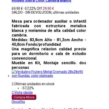
modelo Sintra Color Cambria Blanco
69,90 €
-57,22%
Off
29,90 €
SALDO - SIN DEVOLUCION, ultimas unidades
Mesa para ordenador auxiliar o infantil
fabricada con estructura metalica
blanca y melamina de alta calidad color
cambria.
Medidas: 83,8cm Alto - 81,3cm Ancho -
40,8cm Fondo/profundidad
Una magnifica relacion calidad precio
para un dormitorio o sala de estudio
convencional.
Mueble en Kit, Montaje sencillo. dos
personas

Últimas unidades en stock
-57,22%

Vista rápida
Compra Ahora
DecoEko