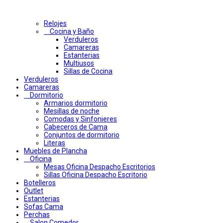
Relojes
Cocina y Baño
Verduleros
Camareras
Estanterias
Multiusos
Sillas de Cocina
Verduleros
Camareras
Dormitorio
Armarios dormitorio
Mesillas de noche
Comodas y Sinfonieres
Cabeceros de Cama
Conjuntos de dormitorio
Literas
Muebles de Plancha
Oficina
Mesas Oficina Despacho Escritorios
Sillas Oficina Despacho Escritorio
Botelleros
Outlet
Estanterias
Sofas Cama
Perchas
Salon Comedor