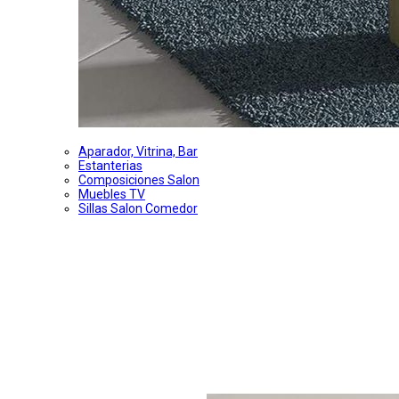
Aparador, Vitrina, Bar
Estanterias
Composiciones Salon
Muebles TV
Sillas Salon Comedor