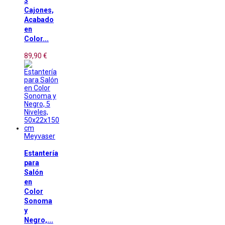
3
Cajones,
Acabado
en
Color...
89,90 €
Meyvaser
Estantería
para
Salón
en
Color
Sonoma
y
Negro,...