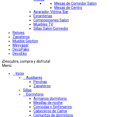
Mesas de Comedor Salon
Mesas de Centro
Aparador, Vitrina, Bar
Estanterias
Composiciones Salon
Muebles TV
Sillas Salon Comedor
Relojes
Zapateros
Mueble Gestion
Meyvaser
DecoPako
DecoEko
¡Descubre, compra y disfruta!
Menú
Inicio
Auxiliares
Perchas
Zapateros
Sillas
Dormitorio
Armarios dormitorio
Mesillas de noche
Comodas y Sinfonieres
Cabeceros de Cama
Conjuntos de dormitorio