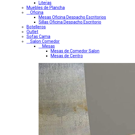
Literas
Muebles de Plancha
Oficina
Mesas Oficina Despacho Escritorios
Sillas Oficina Despacho Escritorio
Botelleros
Outlet
Sofas Cama
Salon Comedor
Mesas
Mesas de Comedor Salon
Mesas de Centro