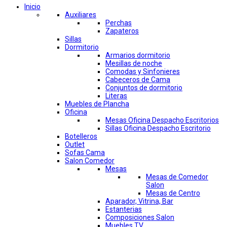
Inicio
Auxiliares
Perchas
Zapateros
Sillas
Dormitorio
Armarios dormitorio
Mesillas de noche
Comodas y Sinfonieres
Cabeceros de Cama
Conjuntos de dormitorio
Literas
Muebles de Plancha
Oficina
Mesas Oficina Despacho Escritorios
Sillas Oficina Despacho Escritorio
Botelleros
Outlet
Sofas Cama
Salon Comedor
Mesas
Mesas de Comedor
Salon
Mesas de Centro
Aparador, Vitrina, Bar
Estanterias
Composiciones Salon
Muebles TV