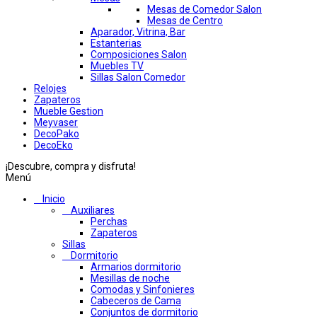
Mesas de Comedor Salon
Mesas de Centro
Aparador, Vitrina, Bar
Estanterias
Composiciones Salon
Muebles TV
Sillas Salon Comedor
Relojes
Zapateros
Mueble Gestion
Meyvaser
DecoPako
DecoEko
¡Descubre, compra y disfruta!
Menú
Inicio
Auxiliares
Perchas
Zapateros
Sillas
Dormitorio
Armarios dormitorio
Mesillas de noche
Comodas y Sinfonieres
Cabeceros de Cama
Conjuntos de dormitorio