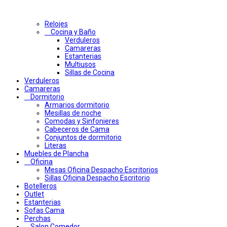
Relojes
Cocina y Baño
Verduleros
Camareras
Estanterias
Multiusos
Sillas de Cocina
Verduleros
Camareras
Dormitorio
Armarios dormitorio
Mesillas de noche
Comodas y Sinfonieres
Cabeceros de Cama
Conjuntos de dormitorio
Literas
Muebles de Plancha
Oficina
Mesas Oficina Despacho Escritorios
Sillas Oficina Despacho Escritorio
Botelleros
Outlet
Estanterias
Sofas Cama
Perchas
Salon Comedor