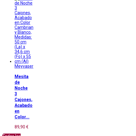
Meyvaser
Mesita
de
Noche
3
Cajones,
Acabado
en
Color...
89,90 €