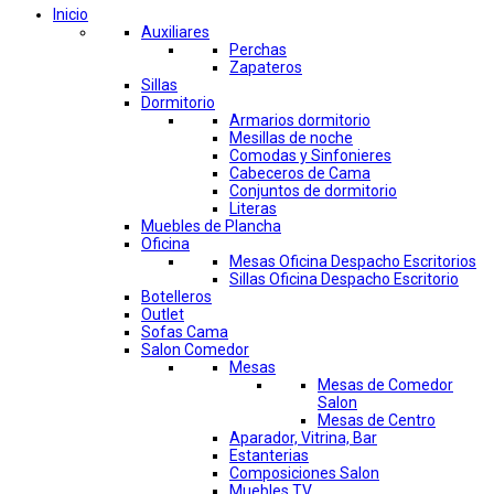
Inicio
Auxiliares
Perchas
Zapateros
Sillas
Dormitorio
Armarios dormitorio
Mesillas de noche
Comodas y Sinfonieres
Cabeceros de Cama
Conjuntos de dormitorio
Literas
Muebles de Plancha
Oficina
Mesas Oficina Despacho Escritorios
Sillas Oficina Despacho Escritorio
Botelleros
Outlet
Sofas Cama
Salon Comedor
Mesas
Mesas de Comedor
Salon
Mesas de Centro
Aparador, Vitrina, Bar
Estanterias
Composiciones Salon
Muebles TV