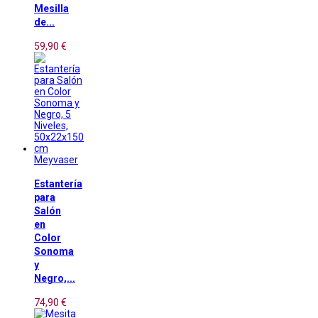
Mesilla
de...
59,90 €
Meyvaser
Estantería
para
Salón
en
Color
Sonoma
y
Negro,...
74,90 €