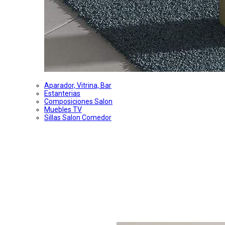
Aparador, Vitrina, Bar
Estanterias
Composiciones Salon
Muebles TV
Sillas Salon Comedor