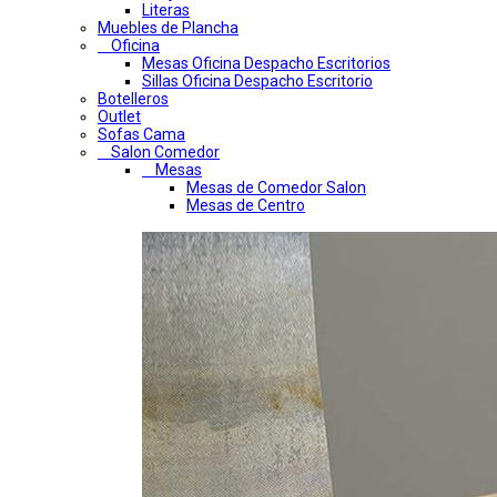
Literas
Muebles de Plancha
Oficina
Mesas Oficina Despacho Escritorios
Sillas Oficina Despacho Escritorio
Botelleros
Outlet
Sofas Cama
Salon Comedor
Mesas
Mesas de Comedor Salon
Mesas de Centro