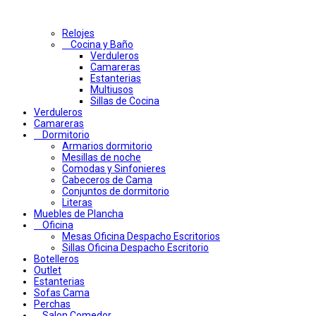
Relojes
Cocina y Baño
Verduleros
Camareras
Estanterias
Multiusos
Sillas de Cocina
Verduleros
Camareras
Dormitorio
Armarios dormitorio
Mesillas de noche
Comodas y Sinfonieres
Cabeceros de Cama
Conjuntos de dormitorio
Literas
Muebles de Plancha
Oficina
Mesas Oficina Despacho Escritorios
Sillas Oficina Despacho Escritorio
Botelleros
Outlet
Estanterias
Sofas Cama
Perchas
Salon Comedor