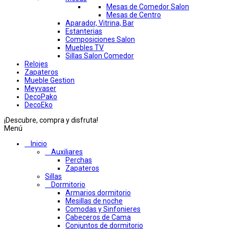
Mesas de Comedor Salon
Mesas de Centro
Aparador, Vitrina, Bar
Estanterias
Composiciones Salon
Muebles TV
Sillas Salon Comedor
Relojes
Zapateros
Mueble Gestion
Meyvaser
DecoPako
DecoEko
¡Descubre, compra y disfruta!
Menú
Inicio
Auxiliares
Perchas
Zapateros
Sillas
Dormitorio
Armarios dormitorio
Mesillas de noche
Comodas y Sinfonieres
Cabeceros de Cama
Conjuntos de dormitorio