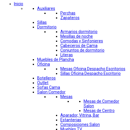
Inicio
Auxiliares
Perchas
Zapateros
Sillas
Dormitorio
Armarios dormitorio
Mesillas de noche
Comodas y Sinfonieres
Cabeceros de Cama
Conjuntos de dormitorio
Literas
Muebles de Plancha
Oficina
Mesas Oficina Despacho Escritorios
Sillas Oficina Despacho Escritorio
Botelleros
Outlet
Sofas Cama
Salon Comedor
Mesas
Mesas de Comedor
Salon
Mesas de Centro
Aparador, Vitrina, Bar
Estanterias
Composiciones Salon
Muebles TV