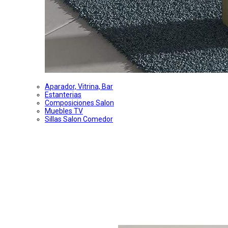
Aparador, Vitrina, Bar
Estanterias
Composiciones Salon
Muebles TV
Sillas Salon Comedor