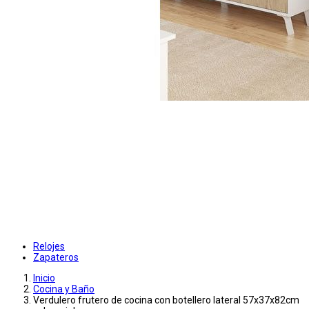
Relojes
Zapateros
Inicio
Cocina y Baño
Verdulero frutero de cocina con botellero lateral 57x37x82cm