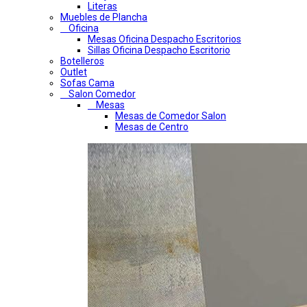
Literas
Muebles de Plancha
Oficina
Mesas Oficina Despacho Escritorios
Sillas Oficina Despacho Escritorio
Botelleros
Outlet
Sofas Cama
Salon Comedor
Mesas
Mesas de Comedor Salon
Mesas de Centro