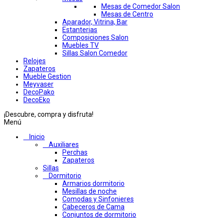
Mesas de Comedor Salon
Mesas de Centro
Aparador, Vitrina, Bar
Estanterias
Composiciones Salon
Muebles TV
Sillas Salon Comedor
Relojes
Zapateros
Mueble Gestion
Meyvaser
DecoPako
DecoEko
¡Descubre, compra y disfruta!
Menú
Inicio
Auxiliares
Perchas
Zapateros
Sillas
Dormitorio
Armarios dormitorio
Mesillas de noche
Comodas y Sinfonieres
Cabeceros de Cama
Conjuntos de dormitorio