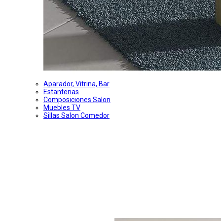
Aparador, Vitrina, Bar
Estanterias
Composiciones Salon
Muebles TV
Sillas Salon Comedor