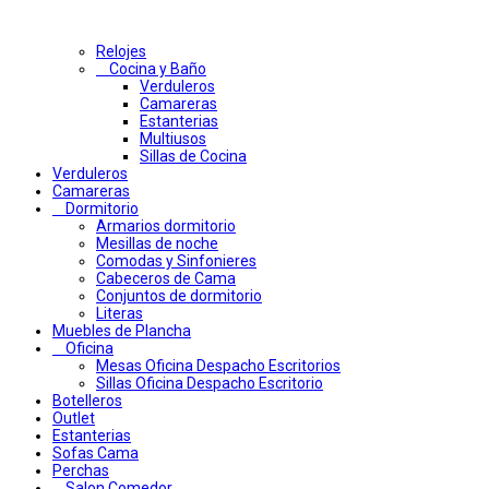
Relojes
Cocina y Baño
Verduleros
Camareras
Estanterias
Multiusos
Sillas de Cocina
Verduleros
Camareras
Dormitorio
Armarios dormitorio
Mesillas de noche
Comodas y Sinfonieres
Cabeceros de Cama
Conjuntos de dormitorio
Literas
Muebles de Plancha
Oficina
Mesas Oficina Despacho Escritorios
Sillas Oficina Despacho Escritorio
Botelleros
Outlet
Estanterias
Sofas Cama
Perchas
Salon Comedor