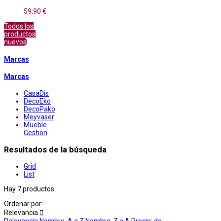
59,90 €
Todos los
productos
nuevos
Marcas
Marcas
CasaDis
DecoEko
DecoPako
Meyvaser
Mueble
Gestion
Resultados de la búsqueda
Grid
List
Hay 7 productos.
Ordenar por:
Relevancia

Relevancia
Nombre, A a Z
Nombre, Z a A
Precio: de