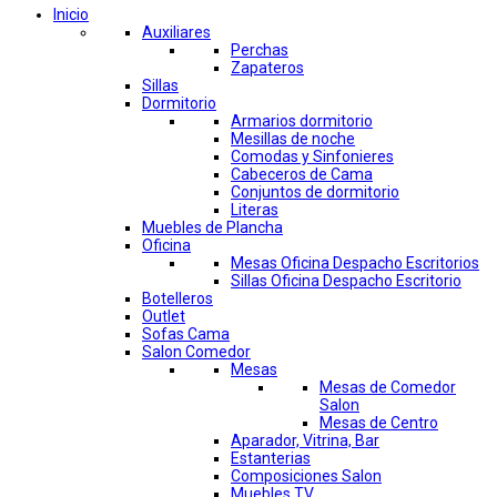
Inicio
Auxiliares
Perchas
Zapateros
Sillas
Dormitorio
Armarios dormitorio
Mesillas de noche
Comodas y Sinfonieres
Cabeceros de Cama
Conjuntos de dormitorio
Literas
Muebles de Plancha
Oficina
Mesas Oficina Despacho Escritorios
Sillas Oficina Despacho Escritorio
Botelleros
Outlet
Sofas Cama
Salon Comedor
Mesas
Mesas de Comedor
Salon
Mesas de Centro
Aparador, Vitrina, Bar
Estanterias
Composiciones Salon
Muebles TV