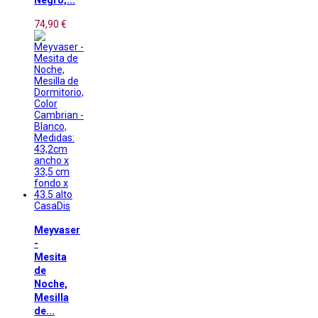
Negro,...
74,90 €
CasaDis
Meyvaser
-
Mesita
de
Noche,
Mesilla
de...