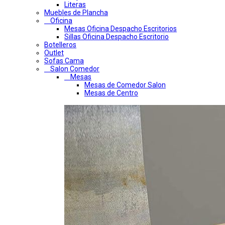
Literas
Muebles de Plancha
Oficina
Mesas Oficina Despacho Escritorios
Sillas Oficina Despacho Escritorio
Botelleros
Outlet
Sofas Cama
Salon Comedor
Mesas
Mesas de Comedor Salon
Mesas de Centro